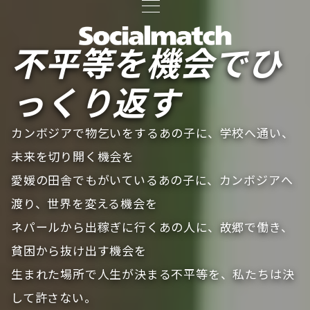
不平等を機会でひ
っくり返す
カンボジアで物乞いをするあの子に、学校へ通い、
未来を切り開く機会を
愛媛の田舎でもがいているあの子に、カンボジアへ
渡り、世界を変える機会を
ネパールから出稼ぎに行くあの人に、故郷で働き、
貧困から抜け出す機会を
生まれた場所で人生が決まる不平等を、私たちは決
して許さない。