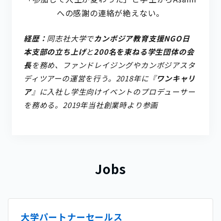
への感謝の連絡が絶えない。
経歴：
同志社大学で
カンボジア教育支援NGO日
本支部の立ち上げ
と
200名を束ねる学生団体の会
長
を務め、ファンドレイジングやカンボジアスタ
ディツアーの運営を行う。2018年に『
ワンキャリ
ア
』に入社し学生向けイベントのプロデューサー
を務める。2019年当社創業時より参画
Jobs
大学パートナーセールス