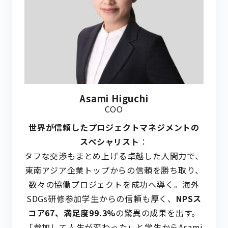
Asami Higuchi
COO
世界が信頼した
プロジェクトマネジメントの
スペシャリスト
：
タフな交渉もまとめ上げる卓越した人間力で、
東南アジア企業トップからの信頼を勝ち取り、
数々の協働プロジェクトを成功へ導く。海外
SDGs研修参加学生からの信頼も厚く、
NPSス
コア67、満足度99.3%
の驚異の成果を出す。
「参加して人生が変わった」と学生からAsami