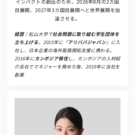
インパクトの創出のため、2026年8月の2カ国
目展開、2027年3カ国目展開へと世界展開を加
速させる。
経歴：
松山大学で
社会問題に取り組む学生団体を
立ち上げる
。2015年に『
アリババジャパン
』に入
社し、日本企業の海外販路開拓支援に携わる。
2016年に
カンボジア移住
し、カンボジアの人材紹
介会社でマネジャーを務めた後、2019年に当社を
創業